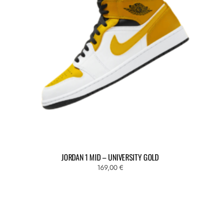
opzioni
possono
essere
scelte
nella
pagina
del
prodotto
JORDAN 1 MID – UNIVERSITY GOLD
169,00
€