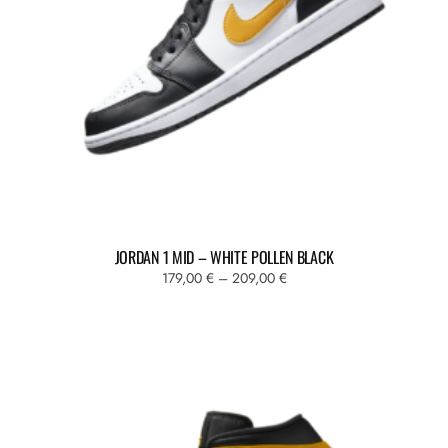
scelte
nella
pagina
del
prodotto
JORDAN 1 MID – WHITE POLLEN BLACK
Fascia
179,00
€
–
209,00
€
di
Questo
prezzo:
prodotto
da
ha
179,00 €
più
a
varianti.
209,00 €
Le