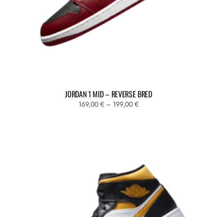
JORDAN 1 MID – REVERSE BRED
Fascia
169,00
€
–
199,00
€
di
Questo
prezzo:
prodotto
da
ha
169,00 €
più
a
varianti.
199,00 €
Le
opzioni
possono
essere