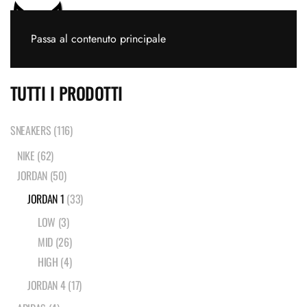
Passa al contenuto principale
TUTTI I PRODOTTI
SNEAKERS
(116)
NIKE
(62)
JORDAN
(50)
JORDAN 1
(33)
LOW
(3)
MID
(26)
HIGH
(4)
JORDAN 4
(17)