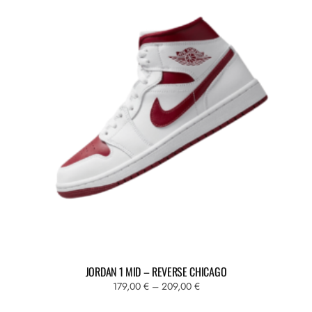
JORDAN 1 MID – REVERSE CHICAGO
Fascia
179,00
€
–
209,00
€
di
Questo