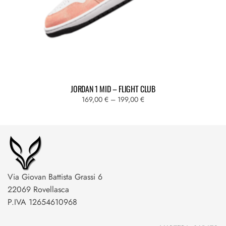
JORDAN 1 MID – FLIGHT CLUB
Fascia
169,00
€
–
199,00
€
di
Questo
prezzo:
prodotto
da
ha
169,00 €
più
a
varianti.
199,00 €
Le
Via Giovan Battista Grassi 6
opzioni
22069 Rovellasca
possono
P.IVA 12654610968
essere
scelte