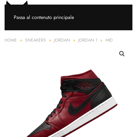
Passa al contenuto principale
HOME
SNEAKERS
JORDAN
JORDAN 1
MID