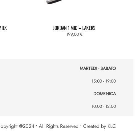
MILK
JORDAN 1 MID – LAKERS
ascia
199,00
€
i
rezzo:
a
79,00 €
MARTEDI - SABATO
99,00 €
15:00 - 19:00
DOMENICA
10:00 - 12:00
opyright @2024
•
All Rights Reserved
•
Created by KLC