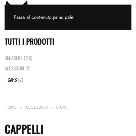
Passa al contenuto principale
TUTTI I PRODOTTI
SNEAKERS
(116)
ACCESSORI
(2)
CAPS
(2)
HOME
ACCESSORI
CAPS
CAPPELLI