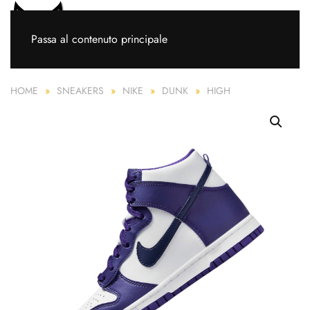
Passa al contenuto principale
HOME
SNEAKERS
NIKE
DUNK
HIGH