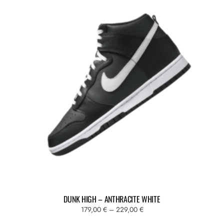
DUNK HIGH – ANTHRACITE WHITE
Fascia
179,00
€
–
229,00
€
di
Questo