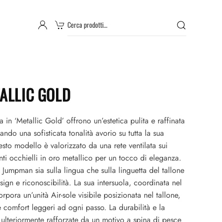
Cerca:
ALLIC GOLD
in ‘Metallic Gold’ offrono un’estetica pulita e raffinata
ando una sofisticata tonalità avorio su tutta la sua
esto modello è valorizzato da una rete ventilata sui
anti occhielli in oro metallico per un tocco di eleganza.
o Jumpman sia sulla lingua che sulla linguetta del tallone
sign e riconoscibilità. La sua intersuola, coordinata nel
orpora un’unità Air-sole visibile posizionata nel tallone,
comfort leggeri ad ogni passo. La durabilità e la
 ulteriormente rafforzate da un motivo a spina di pesce