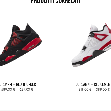
PRODOTTI CORRELATI
JORDAN 4 – RED THUNDER
JORDAN 4 – RED CEMEN
Fascia
F
589,00
€
–
629,00
€
319,00
€
–
389,00
€
di
d
Questo
Questo
prezzo:
p
prodotto
prodotto
da
ha
ha
589,00 €
3