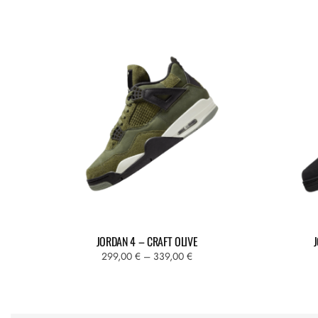
JORDAN 4 – CRAFT OLIVE
Fascia
299,00
€
–
339,00
€
di
Questo
prezzo:
prodotto
da
ha
299,00 €