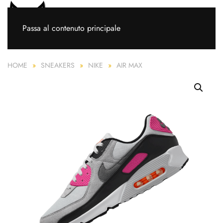
Passa al contenuto principale
HOME
SNEAKERS
NIKE
AIR MAX